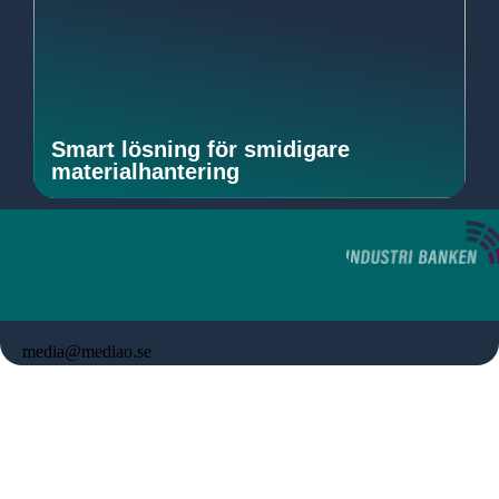
Smart lösning för smidigare
materialhantering
media@mediao.se