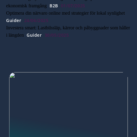
B2B
01/07/2025
ekonomisk framgång
Optimera din närvaro online med strategier för lokal synlighet
Guider
24/06/2025
Investera smart: Lastbilssläp, kärror och påbyggnader som håller
Guider
30/05/2025
i längden