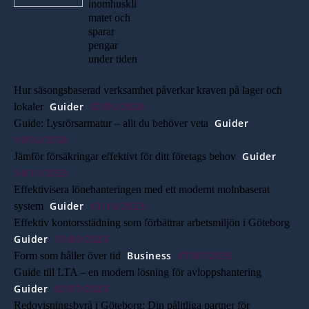
inomhuskli
matet och
sparar
pengar
under tiden
Hur säsongsbaserad verksamhet påverkar kraven på lager och
Guider
02/06/2026
lokaler
Guider
Guide: Lysrörsarmatur – allt du behöver veta
19/02/2026
Guider
Jämför försäkringar effektivt för ditt företags behov
14/11/2025
Effektivisera lönehanteringen med ett modernt molnbaserat
Guider
13/10/2025
system
Effektiv kontorsstädning som förbättrar arbetsmiljön i Göteborg
Guider
10/09/2025
Business
07/07/2025
Form som håller över tid
Guide till LTA – en modern lösning för avloppshantering
Guider
02/07/2025
Redovisningsbyrå i Göteborg: Din pålitliga partner för