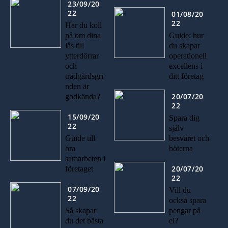
23/09/20
22
01/08/20
22
Har du koll
på om dina
Guide: hur
lås till
du skapar
ytterdörrar
operationell
och
excellens i
trädgårdsgri
ditt företag
nden är
20/07/20
godkända?
22
15/09/20
Spara dig
22
själv
Guide till
besväret och
bra
böterna
samarbeten i
20/07/20
företaget
22
07/09/20
Vill du
22
också spara
Så skapar
pengar på
du det bästa
el?