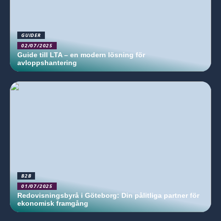
GUIDER
02/07/2025
Guide till LTA – en modern lösning för
avloppshantering
B2B
01/07/2025
Redovisningsbyrå i Göteborg: Din pålitliga partner för
ekonomisk framgång