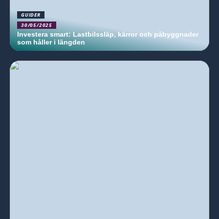
GUIDER
30/05/2025
Investera smart: Lastbilssläp, kärror och påbyggnader
som håller i längden