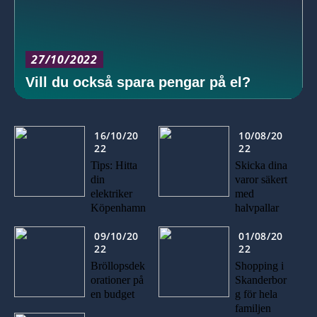
27/10/2022
Vill du också spara pengar på el?
16/10/20
10/08/20
22
22
Tips: Hitta
Skicka dina
din
varor säkert
elektriker
med
Köpenhamn
halvpallar
09/10/20
01/08/20
22
22
Bröllopsdek
Shopping i
orationer på
Skanderbor
en budget
g för hela
familjen