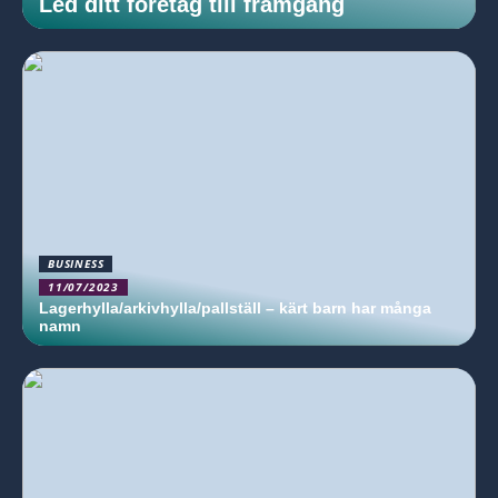
Led ditt företag till framgång
BUSINESS
11/07/2023
Lagerhylla/arkivhylla/pallställ – kärt barn har många
namn