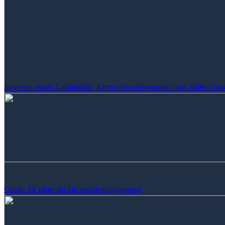
Investera smart: Lastbilssläp, kärror och påbyggnader som håller i lä
Guide: Så väljer du rätt avspärrningssystem