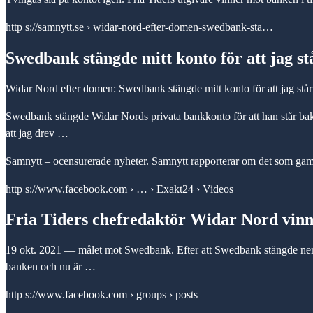
http s://samnytt.se › widar-nord-efter-domen-swedbank-sta…
Swedbank stängde mitt konto för att jag s
Widar Nord efter domen: Swedbank stängde mitt konto för att jag stå
Swedbank stängde Widar Nords privata bankkonto för att han står bakom
att jag drev …
Samnytt – ocensurerade nyheter. Samnytt rapporterar om det som gam
http s://www.facebook.com › … › Exakt24 › Videos
Fria Tiders chefredaktör Widar Nord vin
19 okt. 2021 — målet mot Swedbank. Efter att Swedbank stängde ner 
banken och nu är …
http s://www.facebook.com › groups › posts