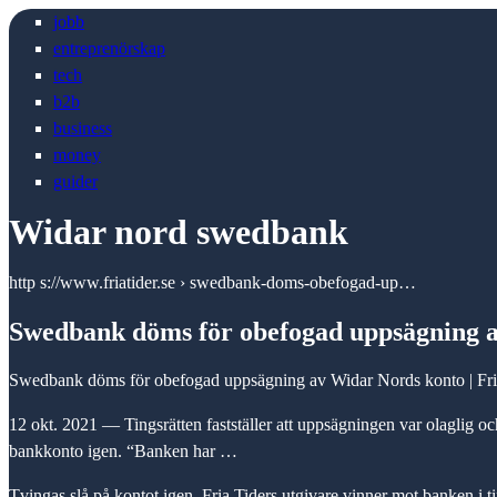
jobb
entreprenörskap
tech
b2b
business
money
guider
Widar nord swedbank
http s://www.friatider.se › swedbank-doms-obefogad-up…
Swedbank döms för obefogad uppsägning 
Swedbank döms för obefogad uppsägning av Widar Nords konto | Fri
12 okt. 2021 — Tingsrätten fastställer att uppsägningen var olaglig 
bankkonto igen. “Banken har …
Tvingas slå på kontot igen. Fria Tiders utgivare vinner mot banken i ti