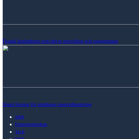
Digital lärplattform som driver utveckling och engagemang
Smart lösning för smidigare materialhantering
Jobb
Entreprenörskap
Tech