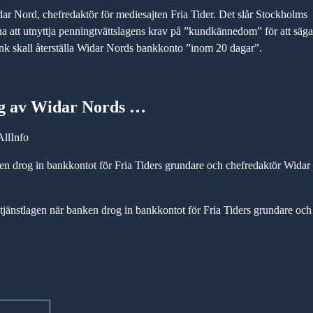
ar Nord, chefredaktör för mediesajten Fria Tider. Det slår Stockholms
erna att utnyttja penningtvättslagens krav på ”kundkännedom” för att säga
nk skall återställa Widar Nords bankkonto ”inom 20 dagar”.
ng av Widar Nords …
llInfo
en drog in bankkontot för Fria Tiders grundare och chefredaktör Widar
jänstlagen när banken drog in bankkontot för Fria Tiders grundare och