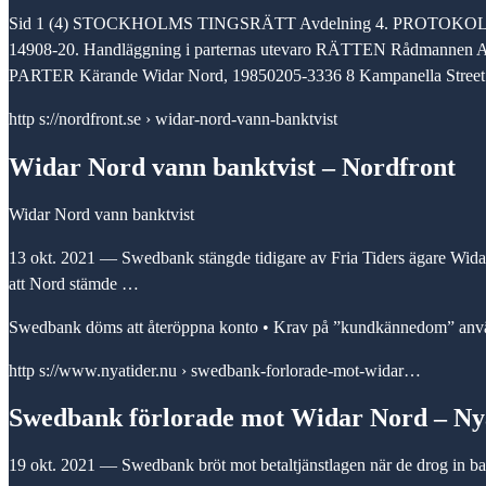
Sid 1 (4) STOCKHOLMS TINGSRÄTT Avdelning 4. PROTOKOLL 202
14908-20. Handläggning i parternas utevaro RÄTTEN Rådmanne
PARTER Kärande Widar Nord, 19850205-3336 8 Kampanella Stre
http s://nordfront.se › widar-nord-vann-banktvist
Widar Nord vann banktvist – Nordfront
Widar Nord vann banktvist
13 okt. 2021 — Swedbank stängde tidigare av Fria Tiders ägare Widar N
att Nord stämde …
Swedbank döms att återöppna konto • Krav på ”kundkännedom” använ
http s://www.nyatider.nu › swedbank-forlorade-mot-widar…
Swedbank förlorade mot Widar Nord – Ny
19 okt. 2021 — Swedbank bröt mot betaltjänstlagen när de drog in ban