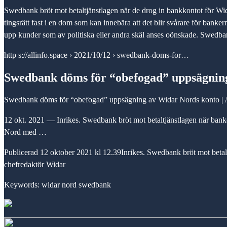
Swedbank bröt mot betaltjänstlagen när de drog in bankkontot för Wid
tingsrätt fast i en dom som kan innebära att det blir svårare för bank
upp kunder som av politiska eller andra skäl anses oönskade. Swedba
http s://allinfo.space › 2021/10/12 › swedbank-doms-for…
Swedbank döms för “obefogad” uppsägni
Swedbank döms för “obefogad” uppsägning av Widar Nords konto | A
12 okt. 2021 — Inrikes. Swedbank bröt mot betaltjänstlagen när bank
Nord med …
Publicerad 12 oktober 2021 kl 12.39Inrikes. Swedbank bröt mot betalt
chefredaktör Widar
Keywords: widar nord swedbank