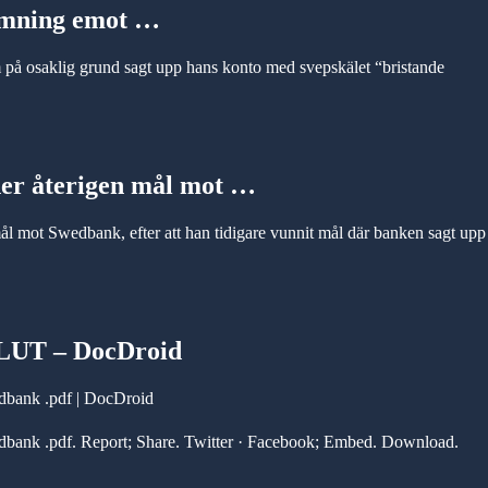
tämning emot …
å osaklig grund sagt upp hans konto med svepskälet “bristande
ner återigen mål mot …
l mot Swedbank, efter att han tidigare vunnit mål där banken sagt upp
SLUT – DocDroid
bank .pdf | DocDroid
ank .pdf. Report; Share. Twitter · Facebook; Embed. Download.