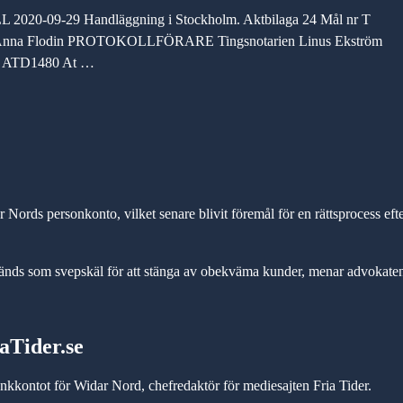
0-09-29 Handläggning i Stockholm. Aktbilaga 24 Mål nr T
n Anna Flodin PROTOKOLLFÖRARE Tingsnotarien Linus Ekström
et ATD1480 At …
ords personkonto, vilket senare blivit föremål för en rättsprocess eft
ds som svepskäl för att stänga av obekväma kunder, menar advokate
aTider.se
kkontot för Widar Nord, chefredaktör för mediesajten Fria Tider.