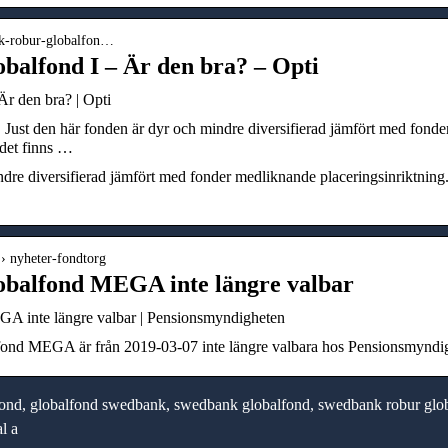
ank-robur-globalfon…
alfond I – Är den bra? – Opti
r den bra? | Opti
st den här fonden är dyr och mindre diversifierad jämfört med fonde
 det finns …
dre diversifierad jämfört med fonder medliknande placeringsinriktning. V
› nyheter-fondtorg
balfond MEGA inte längre valbar
 inte längre valbar | Pensionsmyndigheten
d MEGA är från 2019-03-07 inte längre valbara hos Pensionsmyndighe
ond, globalfond swedbank, swedbank globalfond, swedbank robur glob
l a
Guide: Så väljer du
Digital lärplattform