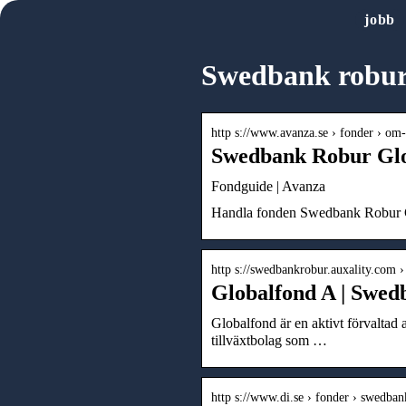
jobb
Swedbank robur
http s://www.avanza.se › fonder › o
Swedbank Robur Glob
Fondguide | Avanza
Handla fonden Swedbank Robur Glo
http s://swedbankrobur.auxality.com 
Globalfond A | Swed
Globalfond är en aktivt förvaltad
tillväxtbolag som …
http s://www.di.se › fonder › swedb