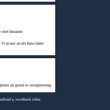
r med liknande
i tycker att det finns bättre
ten på grund av avregistrering.
alfond a, swedbank robur