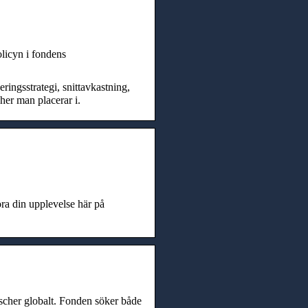
licyn i fondens
ingsstrategi, snittavkastning,
cher man placerar i.
ra din upplevelse här på
nscher globalt. Fonden söker både