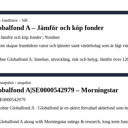
› fondlistor › 168…
balfond A – Jämför och köp fonder
ämför och köp fonder | Nordnet
om skapar framtidens varor och tjänster samt värdebolag som är lågt vä
r Globalfond A: Innehav, utveckling, risk och betyg. Jämför över 12
 snapshot › snapshot
balfond A|SE0000542979 – Morningstar
SE0000542979
obur Globalfond A · Globalfond är en aktivt förvaltad aktiefond som h
obalfond A along with Morningstar ratings & research, long term fun