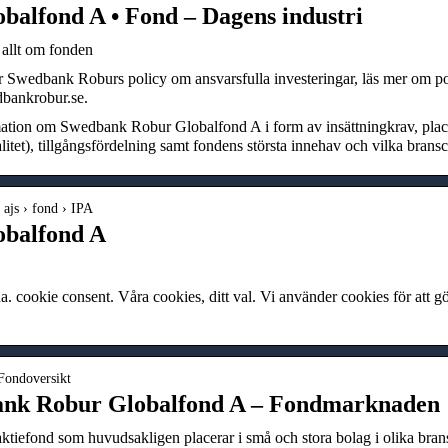
alfond A • Fond – Dagens industri
allt om fonden
r Swedbank Roburs policy om ansvarsfulla investeringar, läs mer om po
dbankrobur.se.
mation om Swedbank Robur Globalfond A i form av insättningkrav, placer
litet), tillgångsfördelning samt fondens största innehav och vilka brans
› ajs › fond › IPA
balfond A
ookie consent. Våra cookies, ditt val. Vi använder cookies för att gö
 Fondoversikt
nk Robur Globalfond A – Fondmarknaden
 aktiefond som huvudsakligen placerar i små och stora bolag i olika bra