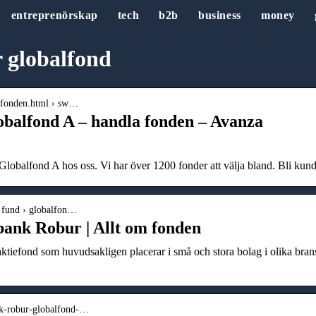
entreprenörskap
tech
b2b
business
money
 globalfond
m-fonden.html › sw…
alfond A – handla fonden – Avanza
balfond A hos oss. Vi har över 1200 fonder att välja bland. Bli kun
› fund › globalfon…
bank Robur | Allt om fonden
 aktiefond som huvudsakligen placerar i små och stora bolag i olika bra
ank-robur-globalfond-…