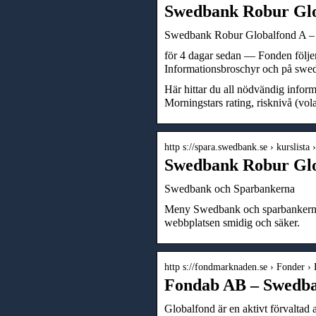
Swedbank Robur Glob
Swedbank Robur Globalfond A – 
för 4 dagar sedan — Fonden följe
Informationsbroschyr och på swe
Här hittar du all nödvändig infor
Morningstars rating, risknivå (vola
http s://spara.swedbank.se › kurslista 
Swedbank Robur Glo
Swedbank och Sparbankerna
Meny Swedbank och sparbankerna. c
webbplatsen smidig och säker.
http s://fondmarknaden.se › Fonder ›
Fondab AB – Swedba
Globalfond är en aktivt förvaltad