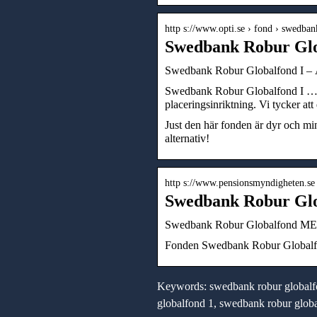
http s://www.opti.se › fond › swedb
Swedbank Robur Glob
Swedbank Robur Globalfond I – Ä
Swedbank Robur Globalfond I … Ju
placeringsinriktning. Vi tycker att
Just den här fonden är dyr och min
alternativ!
http s://www.pensionsmyndigheten.se 
Swedbank Robur Glo
Swedbank Robur Globalfond MEGA
Fonden Swedbank Robur Globalfon
Keywords: swedbank robur globalf
Investera smart:
globalfond 1, swedbank robur globa
Lastbilssläp,