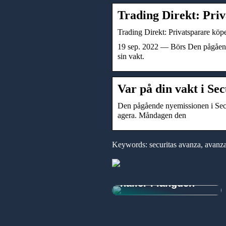
Trading Direkt: Pri
Trading Direkt: Privatsparare köp
19 sep. 2022 — Börs Den pågående 
sin vakt.
Var på din vakt i Sec
Den pågående nyemissionen i Securit
agera. Måndagen den
Investera smart:
Keywords: securitas avanza, avanza
Lastbilssläp,
kärror och
påbyggnader som
håller i längden