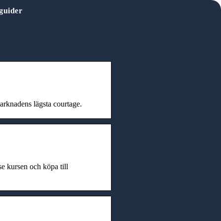
guider
marknadens lägsta courtage.
 kursen och köpa till