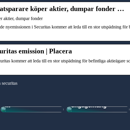
vatsparare köper aktier, dumpar fonder …
er aktier, dumpar fonder
nyemissionen i Securitas kommer att leda till en stor utspädning för be
uritas emission | Placera
as kommer att leda till en stor utspädning för befintliga aktieägare som 
 securitas
Guide: Så väljer du
Digital lärplattform
rätt
som driver
avspärrningssyste
utveckling och
m
engagemang