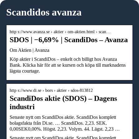
Scandidos avanza
http s://www.avanza.se › aktier › om-aktien.html › scan…
SDOS | −6,69% | ScandiDos – Avanza
Om Aktien | Avanza
Köp aktier i ScandiDos – enkelt och billigt hos Avanza
Bank. Klicka här för att se kursen och köpa till marknadens
lägsta courtage.
http s://www.di.se › bors › aktier › sdos-813812
ScandiDos aktie (SDOS) – Dagens
industri
Senaste nytt om ScandiDos aktie. ScandiDos komplett
bolagsfakta från Di.se. … ScandiDos. 2,23. SEK.
0,00SEK0,00%. Högst. 2,23. Volym. 44. Lägst. 2,23 …
Senaste nytt om ScandiDos aktie. ScandiDos komplett