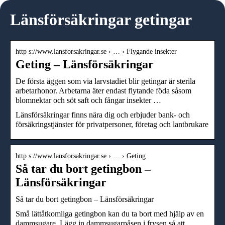
Länsförsäkringar getingar
http s://www.lansforsakringar.se › … › Flygande insekter
Geting – Länsförsäkringar
De första äggen som via larvstadiet blir getingar är sterila
arbetarhonor. Arbetarna äter endast flytande föda såsom
blomnektar och söt saft och fångar insekter …
Länsförsäkringar finns nära dig och erbjuder bank- och
försäkringstjänster för privatpersoner, företag och lantbrukare
http s://www.lansforsakringar.se › … › Geting
Så tar du bort getingbon –
Länsförsäkringar
Så tar du bort getingbon – Länsförsäkringar
Små lättåtkomliga getingbon kan du ta bort med hjälp av en
dammsugare. Lägg in dammsugarpåsen i frysen så att