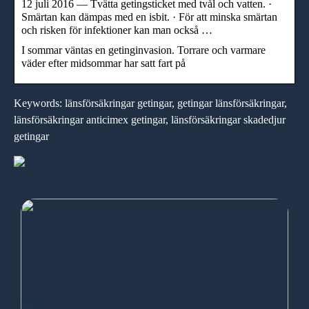
12 juli 2016 — Tvätta getingsticket med tvål och vatten. ·
Smärtan kan dämpas med en isbit. · För att minska smärtan
och risken för infektioner kan man också …
I sommar väntas en getinginvasion. Torrare och varmare
väder efter midsommar har satt fart på
Keywords: länsförsäkringar getingar, getingar länsförsäkringar,
länsförsäkringar anticimex getingar, länsförsäkringar skadedjur
getingar