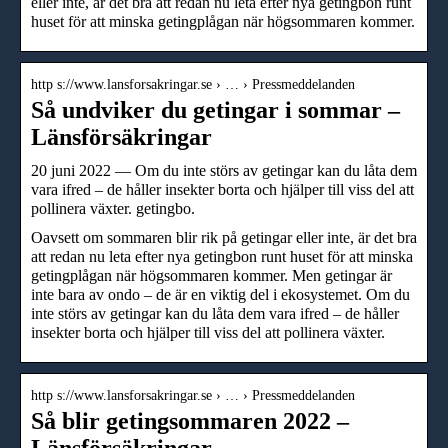
eller inte, är det bra att redan nu leta efter nya getingbon runt
huset för att minska getingplågan när högsommaren kommer.
http s://www.lansforsakringar.se › … › Pressmeddelanden
Så undviker du getingar i sommar –
Länsförsäkringar
20 juni 2022 — Om du inte störs av getingar kan du låta dem
vara ifred – de håller insekter borta och hjälper till viss del att
pollinera växter. getingbo.
Oavsett om sommaren blir rik på getingar eller inte, är det bra
att redan nu leta efter nya getingbon runt huset för att minska
getingplågan när högsommaren kommer. Men getingar är
inte bara av ondo – de är en viktig del i ekosystemet. Om du
inte störs av getingar kan du låta dem vara ifred – de håller
insekter borta och hjälper till viss del att pollinera växter.
http s://www.lansforsakringar.se › … › Pressmeddelanden
Så blir getingsommaren 2022 –
Länsförsäkringar