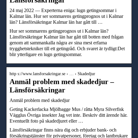
24 maj 2022 — Experterna eniga: lugn getingsommar i
Kalmar län. Hur ser sommarens getingprognos ut i Kalmar
län? Länsförsäkringar Kalmar län har gått till …
Hur ser sommarens getingprognos ut i Kalmar län?
Länsförsäkringar Kalmar län har gått till botten med frågan
genom att sammankalla några av sina mest erfarna
trygghetstekniker till ett getingråd. Och svaret är tydligt:Det
blir ytterligare en lugn getingsommar.
http s://www.lansforsakringar.se › … › Skadedjur
Anmäl problem med skadedjur –
Länsförsäkringar
Anmäl problem med skadedjur
Geting Kackerlacka Mjölbagge Mus / råtta Myra Silverfisk
Vägglus Övriga insekter Jag vet inte. Beskriv ditt ärende här.
Eventuellt foto på skadedjuret eller …
Länsförsäkringar finns nära dig och erbjuder bank- och
försäkringstjänster för privatpersoner, företag och lantbrukare