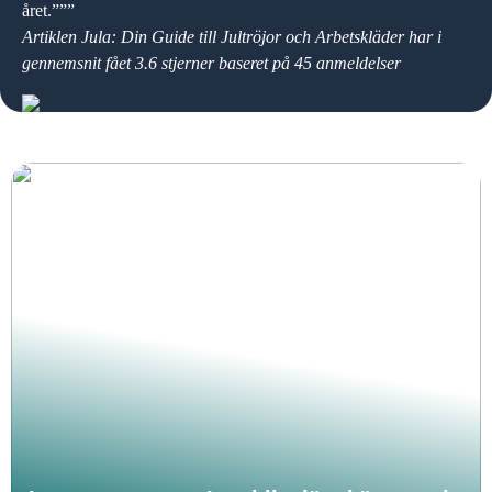
året.”””
Artiklen Jula: Din Guide till Jultröjor och Arbetskläder har i
gennemsnit fået
3.6
stjerner baseret på
45
anmeldelser