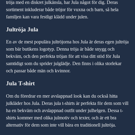
tröja med en diskret julkänsla, har Jula något för dig. Deras
sortiment inkluderar både tröjor för vuxna och barn, så hela
familjen kan vara festligt klädd under julen.
Jultröja Jula
En av de mest populära jultröjorna hos Jula är deras egen jultröja
som bär butikens logotyp. Denna tröja är både snygg och
bekväm, och den perfekta tröjan för att visa ditt stöd för Jula
samtidigt som du sprider julglädje. Den finns i olika storlekar
och passar både män och kvinnor.
Jula T-shirt
Om du föredrar en mer avslappnad look kan du också hitta
julkläder hos Jula. Deras jula t-shirts är perfekta för dem som vill
ha en bekväm och avslappnad outfit under julhelgen. Dessa t-
shirts kommer med olika julmotiv och texter, och är ett bra
alternativ för dem som inte vill bära en traditionell jultröja.