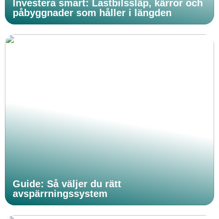
Investera smart: Lastbilssläp, kärror och
påbyggnader som håller i längden
Guide: Så väljer du rätt
avspärrningssystem