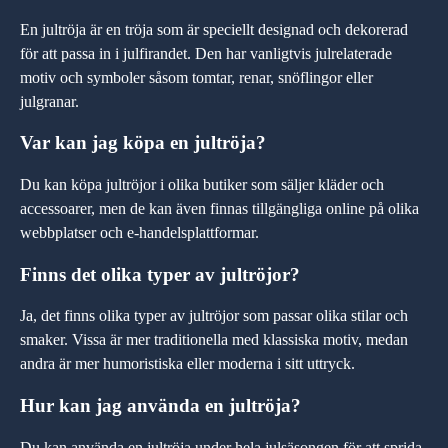
En jultröja är en tröja som är speciellt designad och dekorerad
för att passa in i julfirandet. Den har vanligtvis julrelaterade
motiv och symboler såsom tomtar, renar, snöflingor eller
julgranar.
Var kan jag köpa en jultröja?
Du kan köpa jultröjor i olika butiker som säljer kläder och
accessoarer, men de kan även finnas tillgängliga online på olika
webbplatser och e-handelsplattformar.
Finns det olika typer av jultröjor?
Ja, det finns olika typer av jultröjor som passar olika stilar och
smaker. Vissa är mer traditionella med klassiska motiv, medan
andra är mer humoristiska eller moderna i sitt uttryck.
Hur kan jag använda en jultröja?
Du kan använda en jultröja under hela julsäsongen för att sprida