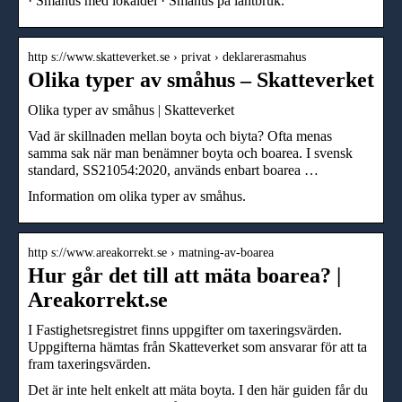
· Småhus med lokaldel · Småhus på lantbruk.
http s://www.skatteverket.se › privat › deklarerasmahus
Olika typer av småhus – Skatteverket
Olika typer av småhus | Skatteverket
Vad är skillnaden mellan boyta och biyta? Ofta menas
samma sak när man benämner boyta och boarea. I svensk
standard, SS21054:2020, används enbart boarea …
Information om olika typer av småhus.
http s://www.areakorrekt.se › matning-av-boarea
Hur går det till att mäta boarea? |
Areakorrekt.se
I Fastighetsregistret finns uppgifter om taxeringsvärden.
Uppgifterna hämtas från Skatteverket som ansvarar för att ta
fram taxeringsvärden.
Det är inte helt enkelt att mäta boyta. I den här guiden får du