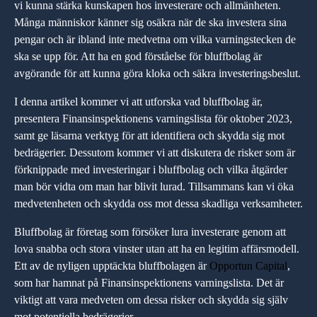
vi kunna stärka kunskapen hos investerare och allmänheten.
Många människor känner sig osäkra när de ska investera sina
pengar och är ibland inte medvetna om vilka varningstecken de
ska se upp för. Att ha en god förståelse för bluffbolag är
avgörande för att kunna göra kloka och säkra investeringsbeslut.
I denna artikel kommer vi att utforska vad bluffbolag är,
presentera Finansinspektionens varningslista för oktober 2023,
samt ge läsarna verktyg för att identifiera och skydda sig mot
bedrägerier. Dessutom kommer vi att diskutera de risker som är
förknippade med investeringar i bluffbolag och vilka åtgärder
man bör vidta om man har blivit lurad. Tillsammans kan vi öka
medvetenheten och skydda oss mot dessa skadliga verksamheter.
Bluffbolag är företag som försöker lura investerare genom att
lova snabba och stora vinster utan att ha en legitim affärsmodell.
Ett av de nyligen upptäckta bluffbolagen är
Opportun Capital
,
som har hamnat på Finansinspektionens varningslista. Det är
viktigt att vara medveten om dessa risker och skydda sig själv
mot potentiella bedrägerier.