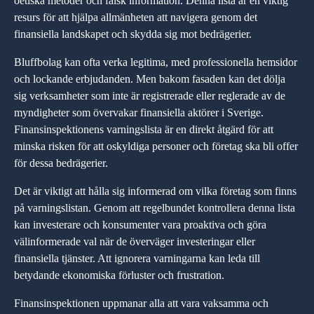
oetiska metoder och falsk information. Denna lista är en viktig
resurs för att hjälpa allmänheten att navigera genom det
finansiella landskapet och skydda sig mot bedrägerier.
Bluffbolag kan ofta verka legitima, med professionella hemsidor
och lockande erbjudanden. Men bakom fasaden kan det dölja
sig verksamheter som inte är registrerade eller reglerade av de
myndigheter som övervakar finansiella aktörer i Sverige.
Finansinspektionens varningslista är en direkt åtgärd för att
minska risken för att oskyldiga personer och företag ska bli offer
för dessa bedrägerier.
Det är viktigt att hålla sig informerad om vilka företag som finns
på varningslistan. Genom att regelbundet kontrollera denna lista
kan investerare och konsumenter vara proaktiva och göra
välinformerade val när de överväger investeringar eller
finansiella tjänster. Att ignorera varningarna kan leda till
betydande ekonomiska förluster och frustration.
Finansinspektionen uppmanar alla att vara vaksamma och