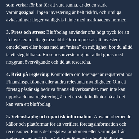
som verkar för bra för att vara sanna, är det en stark
varningssignal. Ingen investering är helt riskfri, och rimliga
avkastningar ligger vanligtvis i linje med marknadens normer.
3. Press och stress
: Bluffbolag använder ofta högt tryck för att
få investerare att agera snabbt. Om du pressas att investera
omedelbart eller hotas med att “missa” en möjlighet, bör du alltid
ta ett steg tillbaka. En seriös investering bör alltid göras med
noggrant övervägande och tid att researcha.
4. Brist på reglering
: Kontrollera om företaget är registrerat hos
Finansinspektionen eller andra relevanta myndigheter. Om ett
företag påstår sig bedriva finansiell verksamhet, men inte kan
uppvisa denna registrering, är det en stark indikator på att det
kan vara ett bluffbolag.
5. Vetenskaplig och opartisk information
: Använd oberoende
källor och plattformar för att verifiera företagsinformation och
recensioner. Finns det negativa omdömen eller varningar från
andra användare? Lita på din intuition och gör alltid din due