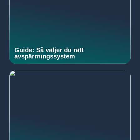
Guide: Så väljer du rätt
avspärrningssystem